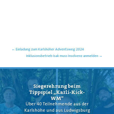
Ein Beitrag geteilt von MHP RIESEN Ludwigsburg (@mhp_riesen)
←
Einladung zum Karlshöher Adventsweg 2024
Inklusionsbetrieb Isak muss Insolvenz anmelden
→
Siegerehrung beim
Tippspiel „Karli-Kick-
WM“
Über 40 Teilnehmende aus der
Karlshöhe und aus Ludwigsburg