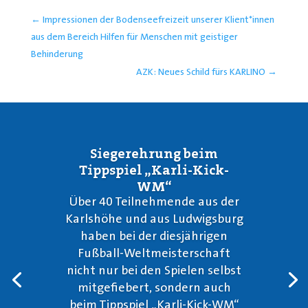
←
Impressionen der Bodenseefreizeit unserer Klient*innen
aus dem Bereich Hilfen für Menschen mit geistiger
Behinderung
AZK: Neues Schild fürs KARLINO
→
Siegerehrung beim
Tippspiel „Karli-Kick-
WM“
Über 40 Teilnehmende aus der
Karlshöhe und aus Ludwigsburg
haben bei der diesjährigen
Fußball-Weltmeisterschaft
nicht nur bei den Spielen selbst
mitgefiebert, sondern auch
beim Tippspiel „Karli-Kick-WM“