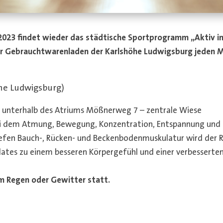
2023 findet wieder das städtische Sportprogramm „Aktiv im
 Gebrauchtwarenladen der Karlshöhe Ludwigsburg jeden Mi
öhe Ludwigsburg)
g, unterhalb des Atriums Mößnerweg 7 – zentrale Wiese
 bei dem Atmung, Bewegung, Konzentration, Entspannung und 
efen Bauch-, Rücken- und Beckenbodenmuskulatur wird der R
lates zu einem besseren Körpergefühl und einer verbesserten
em Regen oder Gewitter statt.