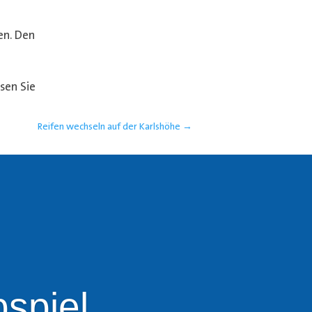
en. Den
esen Sie
Reifen wechseln auf der Karlshöhe
→
spiel