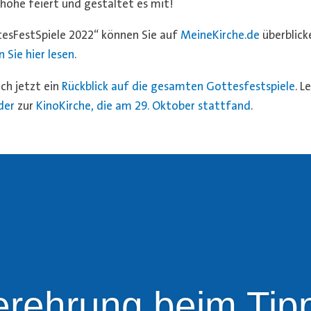
shöhe feiert und gestaltet es mit!
esFestSpiele 2022“ können Sie auf
MeineKirche.de
überblick
 Sie hier lesen
.
ch jetzt ein
Rückblick auf die gesamten Gottesfestspiele
. L
der
zur
KinoKirche, die am 29. Oktober stattfand
.
erehrung beim Tipp