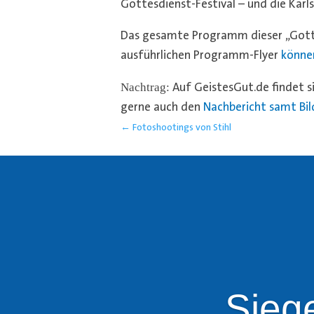
Gottesdienst-Festival – und die Karl
Das gesamte Programm dieser „Gott
ausführlichen Programm-Flyer
können
Nachtrag:
Auf GeistesGut.de findet si
gerne auch den
Nachbericht samt Bil
←
Fotoshootings von Stihl
Sieg