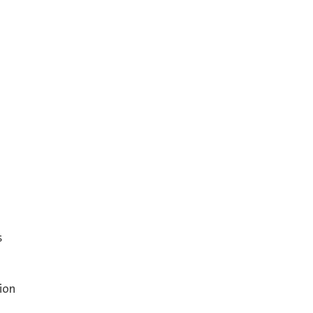
s
ion