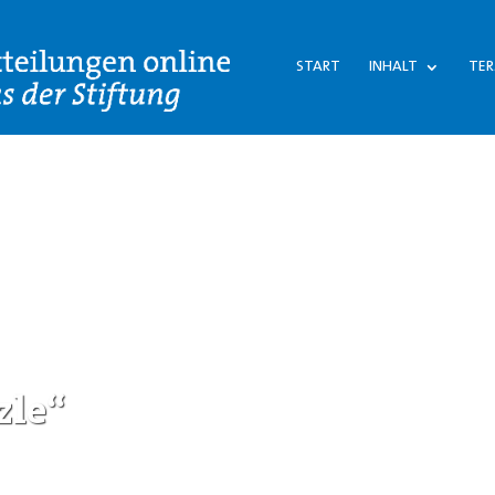
START
INHALT
TER
zle“