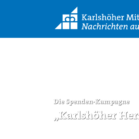
Die Spenden-Kampagne
„Karlshöher Her