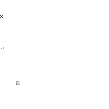
te
itt
das
t