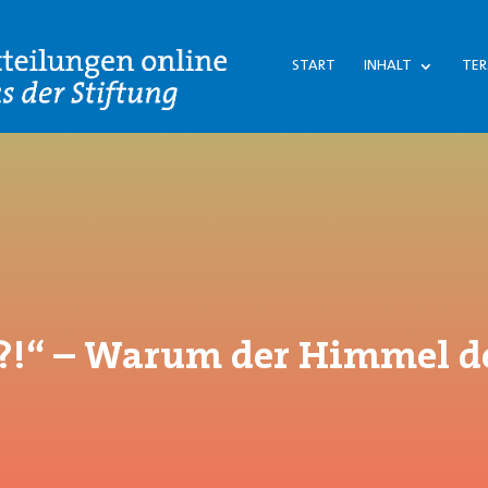
START
INHALT
TER
s?!“ – Warum der Himmel de