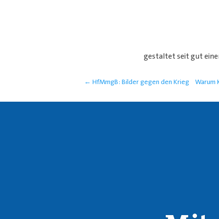
gestaltet seit gut ein
←
HfMmgB: Bilder gegen den Krieg
Warum K