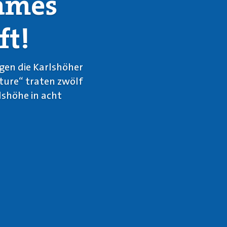
Games
ft!
gen die Karlshöher
ture“ traten zwölf
lshöhe in acht