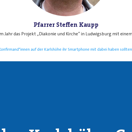
Pfarrer Steffen Kaupp
em Jahr das Projekt „Diakonie und Kirche“ in Ludwigsburg mit ein
onfirmand*innen auf der Karlshöhe ihr Smartphone mit dabei haben sollte