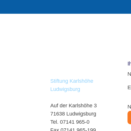
I
Karlshöher Mitteilungen
ist eine Publikation der
N
Stiftung Karlshöhe
E
Ludwigsburg
Auf der Karlshöhe 3
N
71638 Ludwigsburg
Tel. 07141 965-0
Fax 07141 965-199