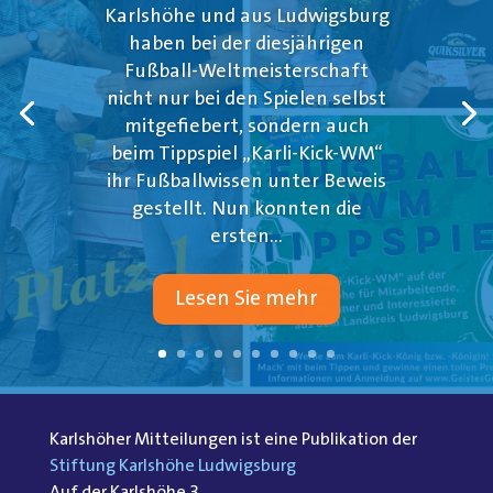
Karlshöhe und aus Ludwigsburg
haben bei der diesjährigen
Fußball-Weltmeisterschaft
nicht nur bei den Spielen selbst
mitgefiebert, sondern auch
beim Tippspiel „Karli-Kick-WM“
ihr Fußballwissen unter Beweis
gestellt. Nun konnten die
ersten...
Lesen Sie mehr
Karlshöher Mitteilungen ist eine Publikation der
Stiftung Karlshöhe Ludwigsburg
Auf der Karlshöhe 3