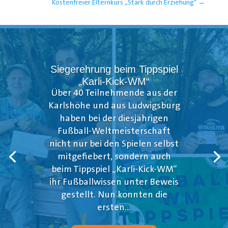
Kostenfreier Elternkurs „Stark durch Erziehung"
→
Siegerehrung beim Tippspiel
„Karli-Kick-WM“
Über 40 Teilnehmende aus der
Karlshöhe und aus Ludwigsburg
haben bei der diesjährigen
Fußball-Weltmeisterschaft
nicht nur bei den Spielen selbst
mitgefiebert, sondern auch
beim Tippspiel „Karli-Kick-WM“
ihr Fußballwissen unter Beweis
gestellt. Nun konnten die
ersten...