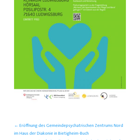
←
Eröffnung des Gemeindepsychatrischen Zentrums Nord
im Haus der Diakonie in Bietigheim-Buch