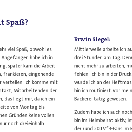
it Spaß?
Erwin Siegel:
ehr viel Spaß, obwohl es
Mittlerweile arbeite ich 
. Angefangen habe ich in
drei Stunden am Tag. Denno
ng, später kam die Arbeit
nicht mehr zu arbeiten, m
n, frankieren, eingehende
fehlen. Ich bin in der Druc
r verteilen. Ich komme mit
wurde ich an der Heftmasc
ntakt, Mitarbeitenden der
bin ich routiniert. Vor mei
 das liegt mir, da ich ein
Bäckerei tätig gewesen.
beite von Montag bis
Zudem habe ich auch noch 
chen Gründen keine vollen
bin im Heimbeirat aktiv, i
nur noch dreieinhalb
der rund 200 VfB-Fans im R