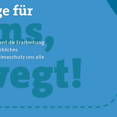
e für
ant die Erarbeitung
ebliches
imaschutz uns alle