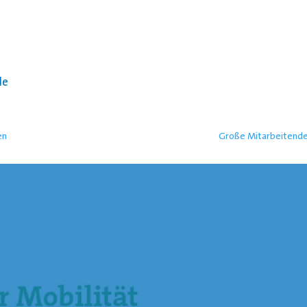
de
en
Große Mitarbeitende