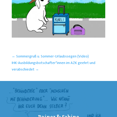
←
Sommergruß u. Sommer-Urlaubssegen (Video)
IHK-Ausbildungsbotschafter*innen im AZK geehrt und
verabschiedet
→
Rainer & Sabine