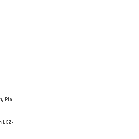
n, Pia
m LKZ-
e