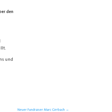
ber den
d
lt.
ons und
Neuer Fundraiser Marc Girrbach
→