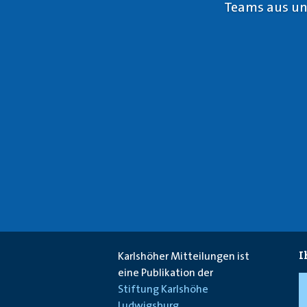
Teams aus unt
I
Karlshöher Mitteilungen ist
eine Publikation der
Stiftung Karlshöhe
Ludwigsburg