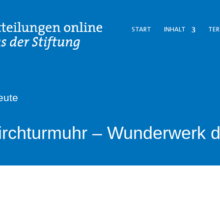
START
INHALT
TER
eute
Kirchturmuhr – Wunderwerk 