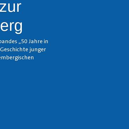
zur
berg
bandes „50 Jahre in
Geschichte junger
tembergischen