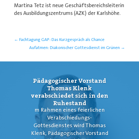
Martina Tetz ist neue Geschäftsbereichsleiterin
des Ausbildungszentrums (AZK) der Karlshöhe.
←
Fachtagung GAP: Das Kurzgespräch als Chance
Aufatmen: Diakonischer Gottesdienst im Grünen
→
Pädagogischer Vorstand
Thomas Klenk
verabschiedet sich in den
Ruhestand
m Rahmen eines feierlichen
Verabschiedungs-
Gottesdienstes wird Thomas
Klenk, Pädagogischer Vorstand